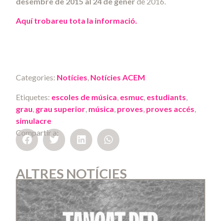
desembre de 2015 al 24 de gener
de 2016.
Aquí trobareu tota la informació.
Categories:
Notícies
,
Notícies ACEM
Etiquetes:
escoles de música
,
esmuc
,
estudiants
,
grau
,
grau superior
,
música
,
proves
,
proves accés
,
simulacre
Compartir a:
ALTRES NOTÍCIES