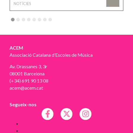
NOTÍCIES
2
3
4
5
6
7
8
ACEM
Associació Catalana d’Escoles de Música
Av. Drassanes 3, 3r
08001 Barcelona
(+34) 691 90 13 08
acem@acem.cat
Segueix-nos
Avís legal
Política de Cookies