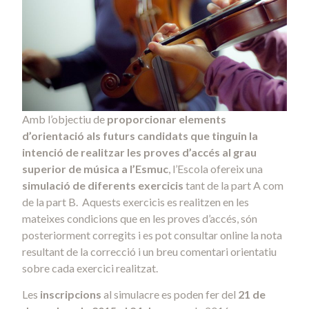
Amb l’objectiu de
proporcionar elements
d’orientació als futurs candidats que tinguin la
intenció de realitzar les proves d’accés al grau
superior de música a l’Esmuc
, l’Escola ofereix una
simulació de diferents exercicis
tant de la part A com
de la part B. Aquests exercicis es realitzen en les
mateixes condicions que en les proves d’accés, són
posteriorment corregits i es pot consultar online la nota
resultant de la correcció i un breu comentari orientatiu
sobre cada exercici realitzat.
Les
inscripcions
al simulacre es poden fer
del
21 de