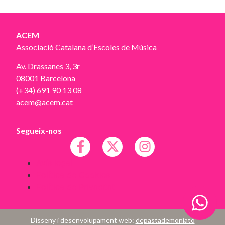
ACEM
Associació Catalana d’Escoles de Música
Av. Drassanes 3, 3r
08001 Barcelona
(+34) 691 90 13 08
acem@acem.cat
Segueix-nos
Avís legal
Política de Cookies
Política de Privacitat
Disseny i desenvolupament web:
depastademoniato