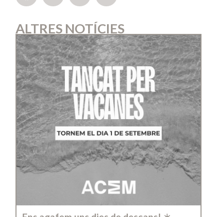
ALTRES NOTÍCIES
Ens agafem uns dies de descans! ☀️