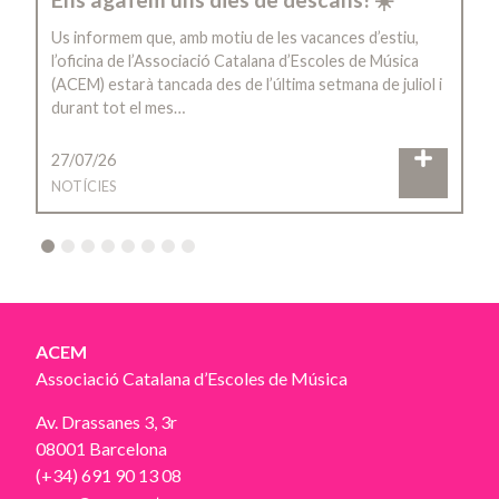
Us informem que, amb motiu de les vacances d’estiu,
l’oficina de l’Associació Catalana d’Escoles de Música
(ACEM) estarà tancada des de l’última setmana de juliol i
durant tot el mes…
27/07/26
NOTÍCIES
2
3
4
5
6
7
8
ACEM
Associació Catalana d’Escoles de Música
Av. Drassanes 3, 3r
08001 Barcelona
(+34) 691 90 13 08