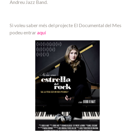
Andreu Jazz Band.
Si voleu saber més del projecte El Documental del Mes
podeu entrar
aquí