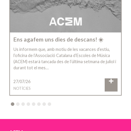
Ens agafem uns dies de descans! ☀️
Us informem que, amb motiu de les vacances d’estiu,
l’oficina de l’Associació Catalana d’Escoles de Música
(ACEM) estarà tancada des de l’última setmana de juliol i
durant tot el mes…
27/07/26
NOTÍCIES
2
3
4
5
6
7
8