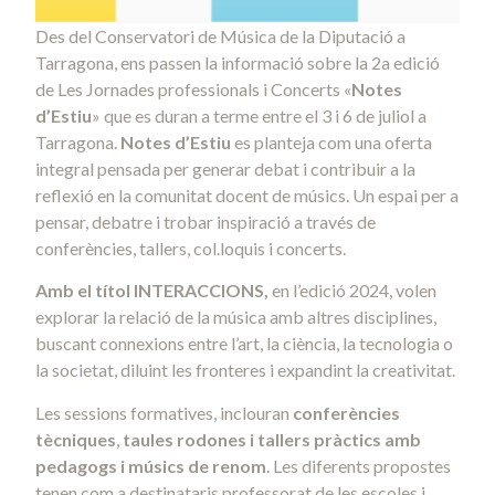
Des del Conservatori de Música de la Diputació a
Tarragona, ens passen la informació sobre la 2a edició
de Les Jornades professionals i Concerts «
Notes
d’Estiu
» que es duran a terme entre el 3 i 6 de juliol a
Tarragona.
Notes d’Estiu
es planteja com una oferta
integral pensada per generar debat i contribuir a la
reflexió en la comunitat docent de músics. Un espai per a
pensar, debatre i trobar inspiració a través de
conferències, tallers, col.loquis i concerts.
Amb el títol INTERACCIONS,
en l’edició 2024, volen
explorar la relació de la música amb altres disciplines,
buscant connexions entre l’art, la ciència, la tecnologia o
la societat, diluint les fronteres i expandint la creativitat.
Les sessions formatives, inclouran
conferències
tècniques
,
taules rodones i tallers pràctics amb
pedagogs i músics de renom
. Les diferents propostes
tenen com a destinataris professorat de les escoles i