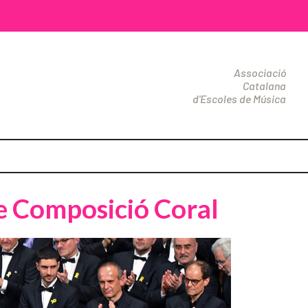
Associació
Catalana
d'Escoles de Música
de Composició Coral