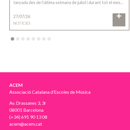
tancada des de l’última setmana de juliol i durant tot el mes…
27/07/26
NOTÍCIES
2
3
4
5
6
7
8
ACEM
Associació Catalana d’Escoles de Música
Av. Drassanes 3, 3r
08001 Barcelona
(+34) 691 90 13 08
acem@acem.cat