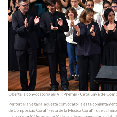
Oberta la convocatòria als
VIII Premis «Catalunya de Comp
Per tercera vegada, aquesta convocatòria es fa conjuntament 
de Composició Coral “Festa de la Música Coral” i que culminar
la presentació i interpretació de les obres guanyadores dels 