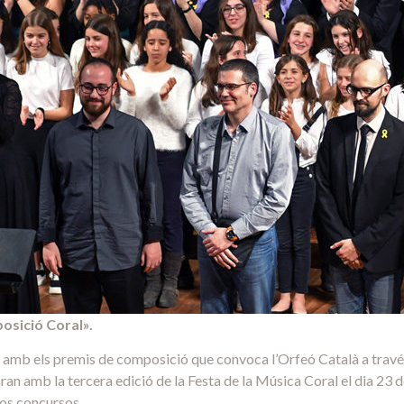
osició Coral».
amb els premis de composició que convoca l’Orfeó Català a través 
an amb la tercera edició de la Festa de la Música Coral el dia 23 d
dos concursos.