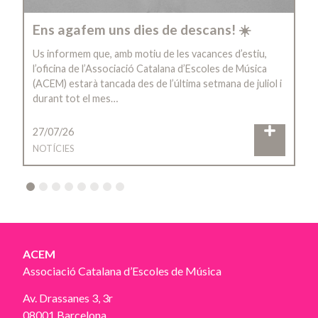
Ens agafem uns dies de descans! ☀️
Us informem que, amb motiu de les vacances d’estiu,
l’oficina de l’Associació Catalana d’Escoles de Música
(ACEM) estarà tancada des de l’última setmana de juliol i
durant tot el mes…
27/07/26
NOTÍCIES
2
3
4
5
6
7
8
ACEM
Associació Catalana d’Escoles de Música
Av. Drassanes 3, 3r
08001 Barcelona