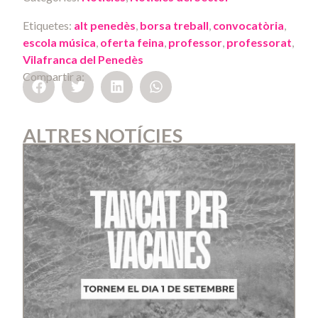
Etiquetes:
alt penedès
,
borsa treball
,
convocatòria
,
escola música
,
oferta feina
,
professor
,
professorat
,
Vilafranca del Penedès
Compartir a:
ALTRES NOTÍCIES