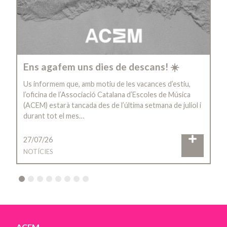
Ens agafem uns dies de descans! ☀️
Us informem que, amb motiu de les vacances d’estiu,
l’oficina de l’Associació Catalana d’Escoles de Música
(ACEM) estarà tancada des de l’última setmana de juliol i
durant tot el mes…
27/07/26
NOTÍCIES
2
3
4
5
6
7
8
ACEM