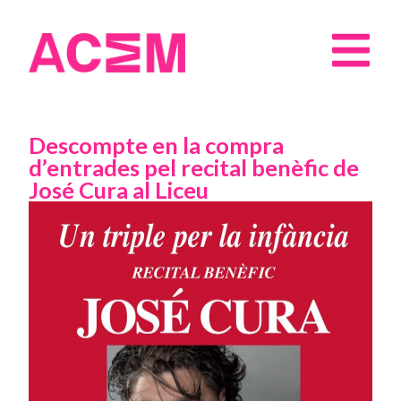
Descompte en la compra
d’entrades pel recital benèfic de
José Cura al Liceu