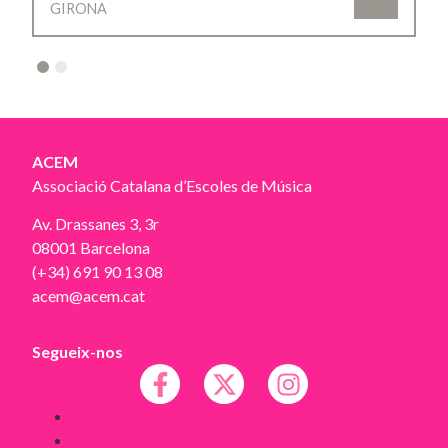
GIRONA
2
ACEM
Associació Catalana d’Escoles de Música
Av. Drassanes 3, 3r
08001 Barcelona
(+34) 691 90 13 08
acem@acem.cat
Segueix-nos
Avís legal
Política de Cookies