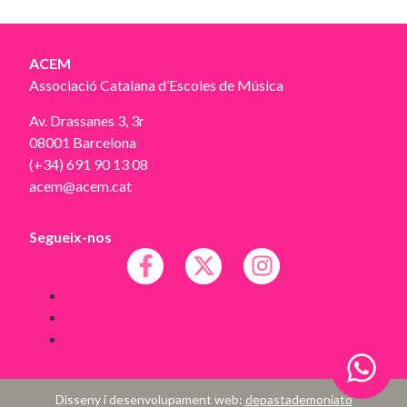
ACEM
Associació Catalana d’Escoles de Música
Av. Drassanes 3, 3r
08001 Barcelona
(+34) 691 90 13 08
acem@acem.cat
Segueix-nos
Avís legal
Política de Cookies
Política de Privacitat
Disseny i desenvolupament web:
depastademoniato