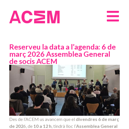
Reserveu la data a l’agenda: 6 de
març 2026 Assemblea General
de socis ACEM
Des de l’ACEM us avancem que el
divendres 6 de març
de 202
6, de
10 a 12 h
, tindrà lloc l’
Assemblea General