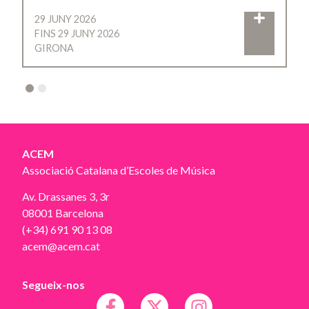
29 JUNY 2026
FINS 29 JUNY 2026
GIRONA
2
ACEM
Associació Catalana d’Escoles de Música
Av. Drassanes 3, 3r
08001 Barcelona
(+34) 691 90 13 08
acem@acem.cat
Segueix-nos