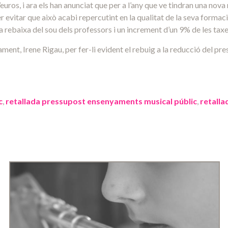
’euros, i ara els han anunciat que per a l’any que ve tindran una nova 
vitar que això acabi repercutint en la qualitat de la seva formació i
a rebaixa del sou dels professors i un increment d’un 9% de les tax
ament, Irene Rigau, per fer-li evident el rebuig a la reducció del p
c
,
retallada pressupost ensenyaments musical públic
,
retall