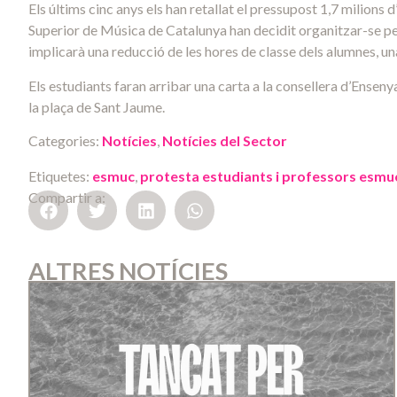
Els últims cinc anys els han retallat el pressupost 1,7 milions d
Superior de Música de Catalunya han decidit organitzar-se per e
implicarà una reducció de les hores de classe dels alumnes, un
Els estudiants faran arribar una carta a la consellera d’Enseny
la plaça de Sant Jaume.
Categories:
Notícies
,
Notícies del Sector
Etiquetes:
esmuc
,
protesta estudiants i professors esmu
Compartir a:
ALTRES NOTÍCIES