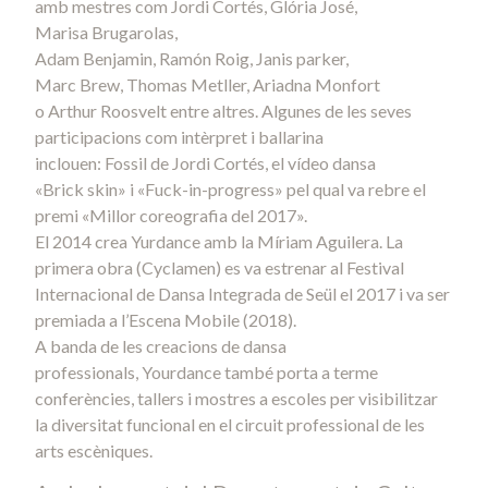
amb mestres com Jordi Cortés, Glória José,
Marisa Brugarolas,
Adam Benjamin, Ramón Roig, Janis parker,
Marc Brew, Thomas Metller, Ariadna Monfort
o Arthur Roosvelt entre altres. Algunes de les seves
participacions com intèrpret i ballarina
inclouen: Fossil de Jordi Cortés, el vídeo dansa
«Brick skin» i «Fuck-in-progress» pel qual va rebre el
premi «Millor coreografia del 2017».
El 2014 crea Yurdance amb la Míriam Aguilera. La
primera obra (Cyclamen) es va estrenar al Festival
Internacional de Dansa Integrada de Seül el 2017 i va ser
premiada a l’Escena Mobile (2018).
A banda de les creacions de dansa
professionals, Yourdance també porta a terme
conferències, tallers i mostres a escoles per visibilitzar
la diversitat funcional en el circuit professional de les
arts escèniques.