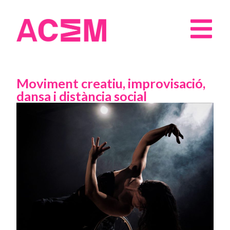
Moviment creatiu, improvisació,
dansa i distància social