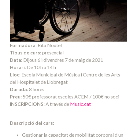
Formadora
: Rita Noutel
Tipus de curs:
presencial
Data:
Dijous 6 i divendres 7 de maig de 2021
Horari
: De 10 h a 14 h
Lloc
: Escola Municipal de Música i Centre de les Arts
del Hospitalet de Llobregat
Durada:
8 hores
Preu:
50€ professorat escoles ACEM / 100€ no soci
INSCRIPCIONS:
A través de
Music.cat
Descripció del curs:
Gestionar la capacitat de mobilitat corporal d’un