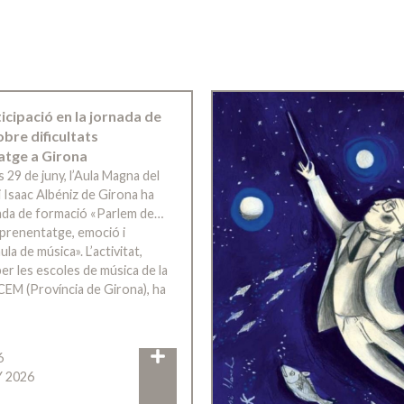
ticipació en la jornada de
bre dificultats
atge a Girona
s 29 de juny, l’Aula Magna del
 Isaac Albéniz de Girona ha
rnada de formació «Parlem de…
’aprenentatge, emoció i
ula de música». L’activitat,
er les escoles de música de la
CEM (Província de Girona), ha
6
Y 2026