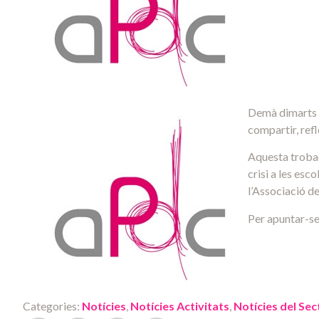
Demà dimarts l
compartir, refl
Aquesta trobad
crisi a les esc
l’Associació de
Per apuntar-se
Categories:
Notícies
,
Notícies Activitats
,
Notícies del Sec