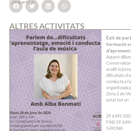
Compartir a:
ALTRES ACTIVITATS
Èxit de par
formació so
d’aprenent
Aquest dillun
Conservatori
acollit la jo
dificultats d
conducta a l’a
organitzada p
Zona 2 de l’A
estat tot un
29 JUNY 202
FINS 29 JUN
GIRONA