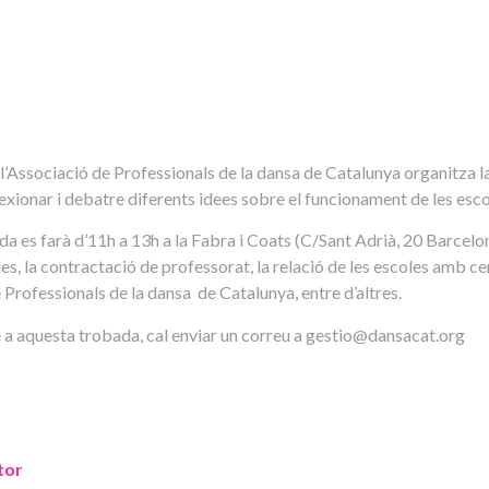
’Associació de Professionals de la dansa de Catalunya organitza l
exionar i debatre diferents idees sobre el funcionament de les esco
a es farà d’11h a 13h a la Fabra i Coats (C/Sant Adrià, 20 Barcelon
oles, la contractació de professorat, la relació de les escoles amb cen
 Professionals de la dansa de Catalunya, entre d’altres.
 a aquesta trobada, cal enviar un correu a gestio@dansacat.org
tor