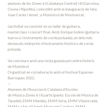
alumnes de les Zones 6 (Catalunya Central) i 8 (Garrotxa,
Osona i Ripollès), coincidint amb la inauguració de l’any
Joan Carles i Amat , a Monistrol de Montserrat.
L’activitat va consistir en un taller de guitarra,
masterclass i concert final. Amb Enrique Solinís (guitarra
barroca i instruments de corda polsada), un dels més
destacats intèrprets d’instruments històrics de corda
polsada.
Va concloure amb una visita guiada pel centre històric
de Monistrol
Organitzat en col·laboració amb el Festival Espurnes
Barroques 2022.
—
Alumnes de l’Associació Catalana d’Escoles
de Música Zones 6 i 8 participants: Escola de Música de
Taradell, EMM Manlleu, EMM Súria, EMM Vilatorrada,
EMM La Seu d’Urgell, Musicant Cardona, EMM