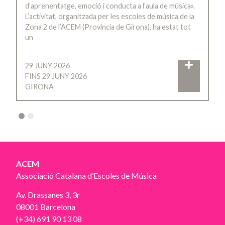
d’aprenentatge, emoció i conducta a l’aula de música».
L’activitat, organitzada per les escoles de música de la
Zona 2 de l’ACEM (Província de Girona), ha estat tot
un
29 JUNY 2026
FINS 29 JUNY 2026
GIRONA
2
ACEM
Associació Catalana d’Escoles de Música
Av. Drassanes 3, 3r
08001 Barcelona
(+34) 691 90 13 08