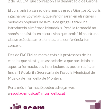
2 de l’ACEM, que correspon a la demarcació de Girona.
El curs anirà a càrrec dels músics grecs Giorgos Xylouris
i Zacharias Spyridakis, que s’endinsaran en els ritmes i
melodies populars de la música grega i faran una
introducció al mètode Moudakis. Però la formació no
només consisteix en el curs sinó que també hi haurà una
classe pràctica amb alumnes, una conferència i un
concert.
Des de l’ACEM animem a tots els professors de les
escoles que hi estiguin associades a que participin en
aquesta formació. Les inscripcions es poden realitzar
fins al 19 d’abril a Secretaria de l’Escola Municipal de
Música de Torroella de Montgrí.
Per a més informació podeu adreçar-vos
a
escolademusica@jmtorroella.cat