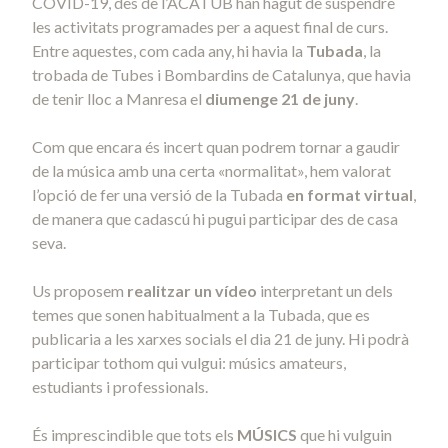
COVID-19, des de l’ACATUB han hagut de suspendre
les activitats programades per a aquest final de curs.
Entre aquestes, com cada any, hi havia la
Tubada
, la
trobada de Tubes i Bombardins de Catalunya, que havia
de tenir lloc a Manresa el
diumenge 21 de juny
.
Com que encara és incert quan podrem tornar a gaudir
de la música amb una certa «normalitat», hem valorat
l’opció de fer una versió de la Tubada
en format virtual
,
de manera que cadascú hi pugui participar des de casa
seva.
Us proposem
realitzar un vídeo
interpretant un dels
temes que sonen habitualment a la Tubada, que es
publicaria a les xarxes socials el dia 21 de juny. Hi podrà
participar tothom qui vulgui: músics amateurs,
estudiants i professionals.
És imprescindible que tots els
MÚSICS
que hi vulguin