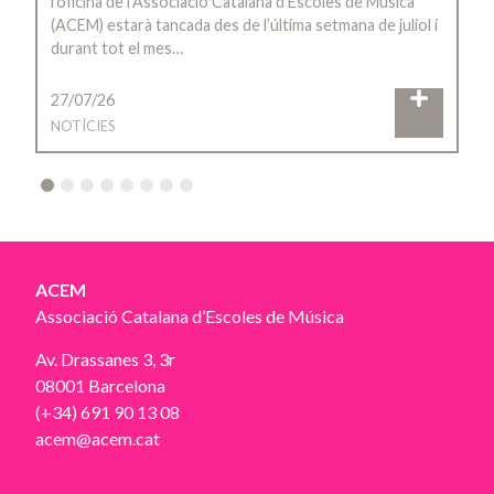
l’oficina de l’Associació Catalana d’Escoles de Música
(ACEM) estarà tancada des de l’última setmana de juliol i
durant tot el mes…
27/07/26
NOTÍCIES
2
3
4
5
6
7
8
ACEM
Associació Catalana d’Escoles de Música
Av. Drassanes 3, 3r
08001 Barcelona
(+34) 691 90 13 08
acem@acem.cat