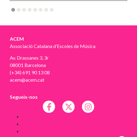
2
3
4
5
6
7
8
ACEM
Associació Catalana d’Escoles de Música
Av. Drassanes 3, 3r
08001 Barcelona
(+34) 691 90 13 08
acem@acem.cat
Segueix-nos
Avís legal
Política de Cookies
Política de Privacitat