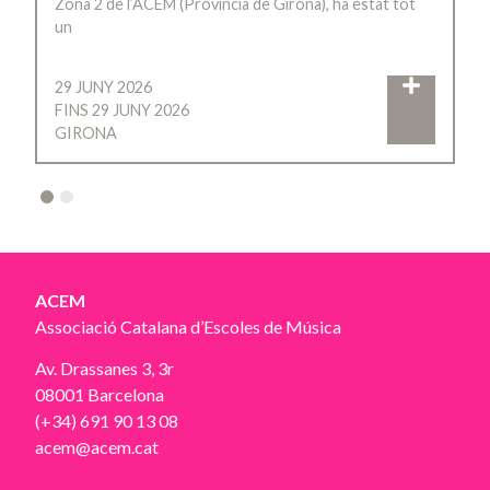
Zona 2 de l’ACEM (Província de Girona), ha estat tot
un
29 JUNY 2026
FINS 29 JUNY 2026
GIRONA
2
ACEM
Associació Catalana d’Escoles de Música
Av. Drassanes 3, 3r
08001 Barcelona
(+34) 691 90 13 08
acem@acem.cat