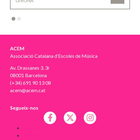
GIRONA
2
ACEM
Associació Catalana d’Escoles de Música
Av. Drassanes 3, 3r
08001 Barcelona
(+34) 691 90 13 08
acem@acem.cat
Segueix-nos
Avís legal
Política de Cookies