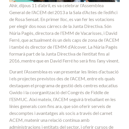
Ahir, dijous 11 d’abril, es va celebrar l’Assemblea
General de l’ACEM del 2013 a la Sala d’Actes de l’edifici
de Rosa Sensat. En primer lloc, es van fer les votacions
per elegir dos nous càrrecs de la Junta Directiva. Són
Núria Pagès, directora de l’EMM de Vacarisses, i David
Ferré, que actualment és un dels caps de zona de l’ACEM
i també és director de l’EMM d’Alcover. La Núria Pagès
formarà part de la Junta Directiva de l’entitat fins al
2016, mentre que en David Ferré ho serà fins l’any vinent.
Durant l’Assemblea es van presentar les línies d’actuació
i els projectes previstos des de l’ACEM, entre els quals
destaquen el programa de gestió dels centres educatius
Gwido i la coorganització del Congrés de Fiddle de
l’ESMUC. Així mateix, l’ACEM seguirà treballant en les
línies generals com fins ara, que són oferir serveis de
descomptes i avantatges als socis a través del carnet
ACEM, matenir una relació contínua amb
administracions i entitats del sector, i oferir cursos de