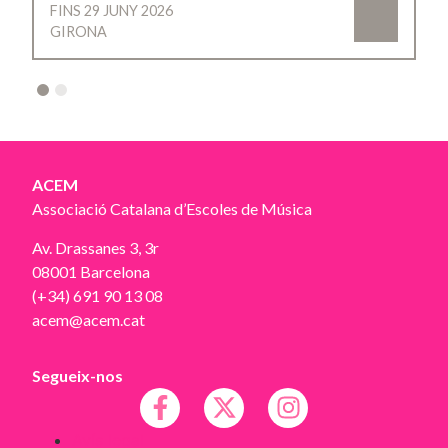
FINS 29 JUNY 2026
GIRONA
2
ACEM
Associació Catalana d’Escoles de Música
Av. Drassanes 3, 3r
08001 Barcelona
(+34) 691 90 13 08
acem@acem.cat
Segueix-nos
Avís legal