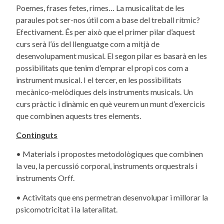
Poemes, frases fetes, rimes… La musicalitat de les
paraules pot ser-nos útil com a base del treball rítmic?
Efectivament. És per això que el primer pilar d’aquest
curs serà l’ús del llenguatge com a mitjà de
desenvolupament musical. El segon pilar es basarà en les
possibilitats que tenim d’emprar el propi cos com a
instrument musical. I el tercer, en les possibilitats
mecànico-melòdiques dels instruments musicals. Un
curs pràctic i dinàmic en què veurem un munt d’exercicis
que combinen aquests tres elements.
Continguts
• Materials i propostes metodològiques que combinen
la veu, la percussió corporal, instruments orquestrals i
instruments Orff.
• Activitats que ens permetran desenvolupar i millorar la
psicomotricitat i la lateralitat.