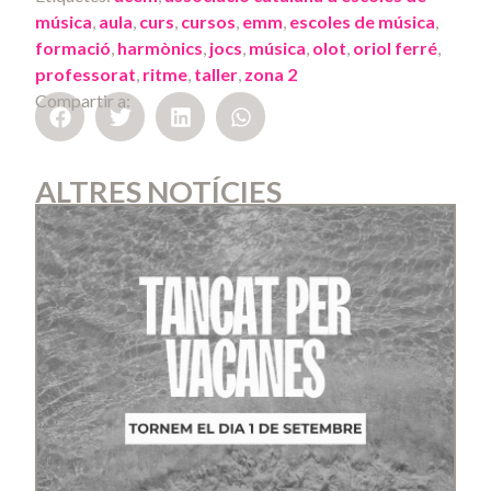
música
,
aula
,
curs
,
cursos
,
emm
,
escoles de música
,
formació
,
harmònics
,
jocs
,
música
,
olot
,
oriol ferré
,
professorat
,
ritme
,
taller
,
zona 2
Compartir a:
ALTRES NOTÍCIES