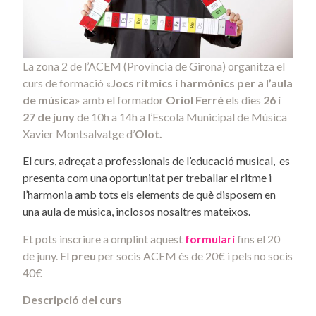
La zona 2 de l’ACEM (Província de Girona) organitza el
curs de formació «
Jocs rítmics i harmònics per a l’aula
de música
» amb el formador
Oriol Ferré
els dies
26 i
27 de juny
de 10h a 14h a l’Escola Municipal de Música
Xavier Montsalvatge d’
Olot.
El curs, adreçat a professionals de l’educació musical, es
presenta com una oportunitat per treballar el ritme i
l’harmonia amb tots els elements de què disposem en
una aula de música, inclosos nosaltres mateixos.
Et pots inscriure a omplint aquest
formulari
fins el 20
de juny. El
preu
per socis ACEM és de 20€ i pels no socis
40€
Descripció del curs