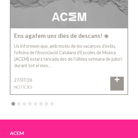
Ens agafem uns dies de descans! ☀️
Us informem que, amb motiu de les vacances d’estiu,
l’oficina de l’Associació Catalana d’Escoles de Música
(ACEM) estarà tancada des de l’última setmana de juliol i
durant tot el mes…
27/07/26
NOTÍCIES
2
3
4
5
6
7
8
ACEM