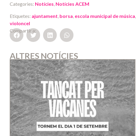
Categories:
Notícies
,
Notícies ACEM
Etiquetes:
ajuntament
,
borsa
,
escola municipal de música
violoncel
Compartir a:
ALTRES NOTÍCIES