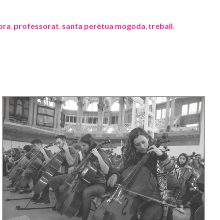
ora
,
professorat
,
santa perètua mogoda
,
treball
,