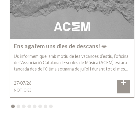
Ens agafem uns dies de descans! ☀️
Us informem que, amb motiu de les vacances d’estiu, l’oficina
de l’Associació Catalana d’Escoles de Música (ACEM) estarà
tancada des de l’última setmana de juliol i durant tot el mes…
27/07/26
NOTÍCIES
2
3
4
5
6
7
8