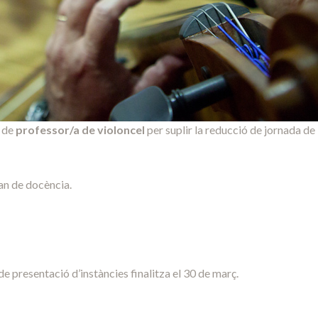
 de
professor/a de violoncel
per suplir la reducció de jornada de 
ran de docència.
 de presentació d’instàncies finalitza el 30 de març.