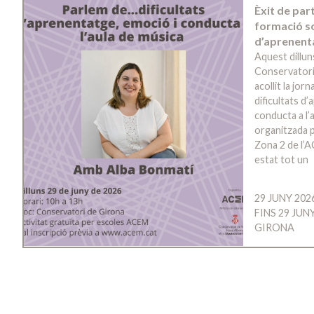
Èxit de par
formació so
d’aprenent
Aquest dillun
Conservatori
acollit la jo
dificultats d
conducta a l’a
organitzada p
Zona 2 de l’A
estat tot un
29 JUNY 202
FINS 29 JUN
GIRONA