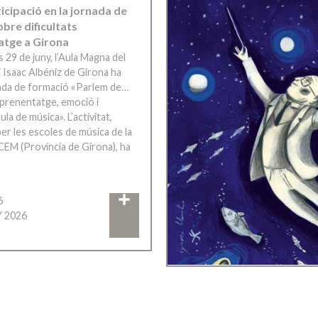
ticipació en la jornada de
bre dificultats
atge a Girona
s 29 de juny, l’Aula Magna del
 Isaac Albéniz de Girona ha
rnada de formació «Parlem de…
’aprenentatge, emoció i
ula de música». L’activitat,
er les escoles de música de la
CEM (Província de Girona), ha
6
Y 2026