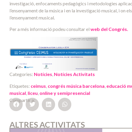
investigació, enfocaments pedagògics i metodologies aplicade
l’ensenyament de la música i en la investigació musical, i on e
l’ensenyament musical.
Per a més informació podeu consultar el
web del Congrés.
Categories:
Notícies
,
Notícies Activitats
Etiquetes:
ceimus
,
congrés música barcelona
,
educació mu
musical
,
liceu
,
online y semipresencial
Compartir a:
ALTRES ACTIVITATS