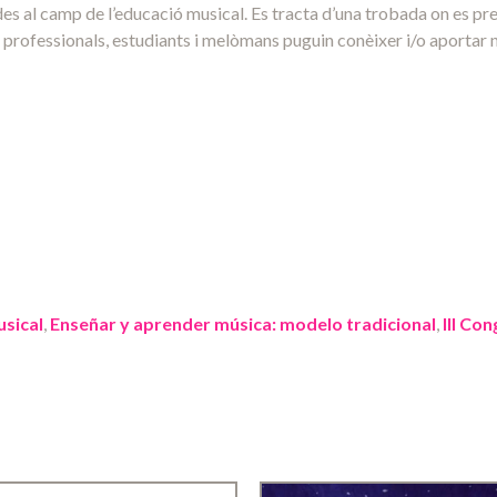
s al camp de l’educació musical. Es tracta d’una trobada on es pr
ls professionals, estudiants i melòmans puguin conèixer i/o aportar n
sical
,
Enseñar y aprender música: modelo tradicional
,
III Co