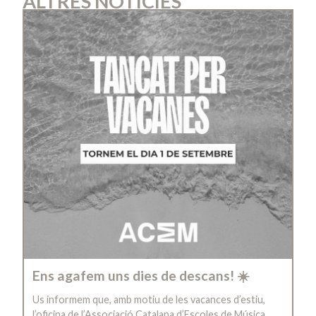
ALTRES NOTÍCIES
Ens agafem uns dies de descans! ☀️
Us informem que, amb motiu de les vacances d’estiu,
l’oficina de l’Associació Catalana d’Escoles de Música