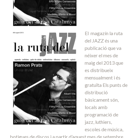
El magazín la ruta
del JAZZ és una
publicació que va
néixer el mes de
maig del 2013 que
es distribueix
mensualment i és
gratuïta Els punts de
distribució
bàsicament són,
locals amb
programació de
jazz, luthiers,
escoles de música,
botigues de discos i a partir d’aquest mes de setembre