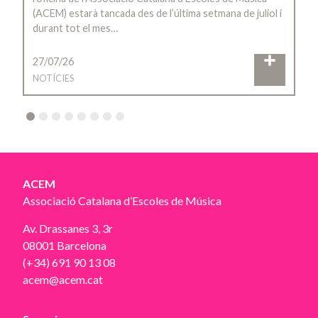
(ACEM) estarà tancada des de l’última setmana de juliol i
durant tot el mes…
27/07/26
NOTÍCIES
2
3
4
5
6
7
8
ACEM
Associació Catalana d’Escoles de Música
Av. Drassanes 3, 3r
08001 Barcelona
(+34) 691 90 13 08
acem@acem.cat