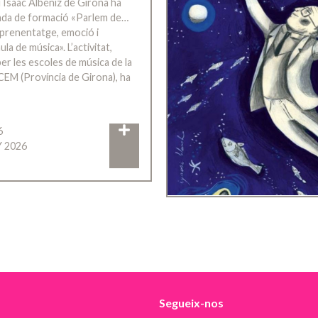
 Isaac Albéniz de Girona ha
rnada de formació «Parlem de…
’aprenentatge, emoció i
ula de música». L’activitat,
er les escoles de música de la
CEM (Província de Girona), ha
6
Y 2026
Segueix-nos