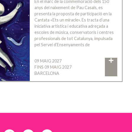
En el marc de la commemoració dels 150
anys del naixement de Pau Casals, es
presenta la proposta de participació en la
Cantata «Ets un miracle». Es tracta d’una
iniciativa artística i educativa adreçada a
escoles de música, conservatoris i centres
professionals de tot Catalunya, impulsada
pel Servei d’Ensenyaments de
09 MAIG 2027
FINS 09 MAIG 2027
BARCELONA