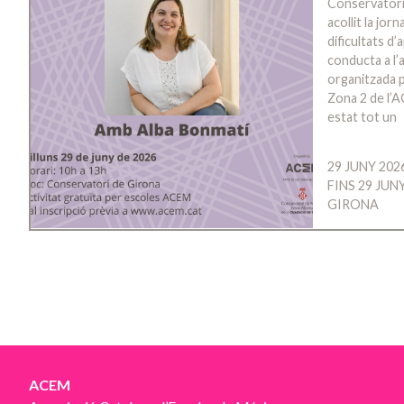
Conservatori
acollit la jo
dificultats d
conducta a l’a
organitzada p
Zona 2 de l’A
estat tot un
29 JUNY 202
FINS 29 JUN
GIRONA
ACEM