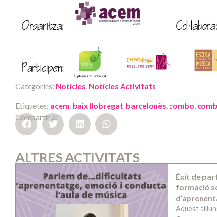
Categories:
Notícies
,
Notícies Activitats
Etiquetes:
acem
,
baix llobregat
,
barcelonès
,
combo
,
comb
Compartir a:
ALTRES ACTIVITATS
Èxit de par
formació so
d’aprenent
Aquest dillun