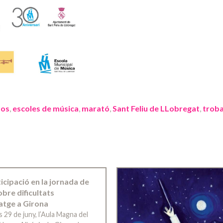
os
,
escoles de música
,
marató
,
Sant Feliu de LLobregat
,
trob
ticipació en la jornada de
bre dificultats
atge a Girona
s 29 de juny, l’Aula Magna del