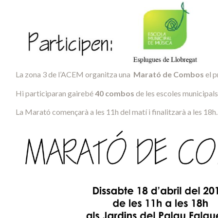
La zona 3 de l’ACEM organitza una
Marató de Combos
el p
Hi participaran gairebé
40 combos
de les escoles municipals
La Marató començarà a les 11h del matí i finalitzarà a les 18h