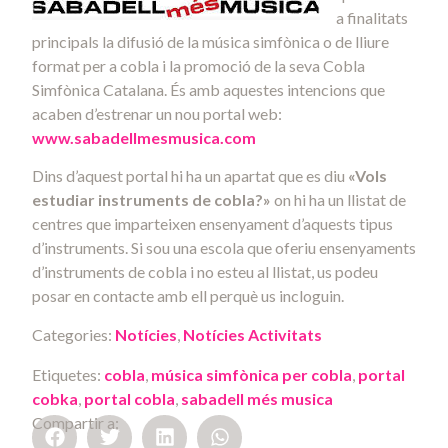
a finalitats
principals la difusió de la música simfònica o de lliure
format per a cobla i la promoció de la seva Cobla
Simfònica Catalana. És amb aquestes intencions que
acaben d’estrenar un nou portal web:
www.sabadellmesmusica.com
Dins d’aquest portal hi ha un apartat que es diu
«Vols
estudiar instruments de cobla?»
on hi ha un llistat de
centres que imparteixen ensenyament d’aquests tipus
d’instruments. Si sou una escola que oferiu ensenyaments
d’instruments de cobla i no esteu al llistat, us podeu
posar en contacte amb ell perquè us incloguin.
Categories:
Notícies
,
Notícies Activitats
Etiquetes:
cobla
,
música simfònica per cobla
,
portal
cobka
,
portal cobla
,
sabadell més musica
Compartir a: