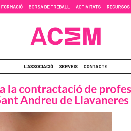
FORMACIÓ
BORSA DE TREBALL
ACTIVITATS
RECURSOS
L’ASSOCIACIÓ
SERVEIS
CONTACTE
a la contractació de profes
Sant Andreu de Llavaneres