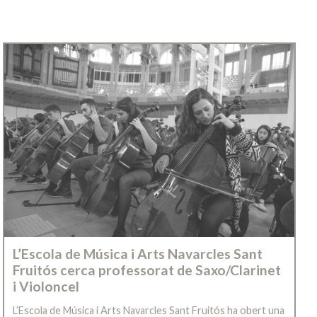
L’Escola de Música i Arts Navarcles Sant
Fruitós cerca professorat de Saxo/Clarinet
i Violoncel
L’Escola de Música i Arts Navarcles Sant Fruitós ha obert una