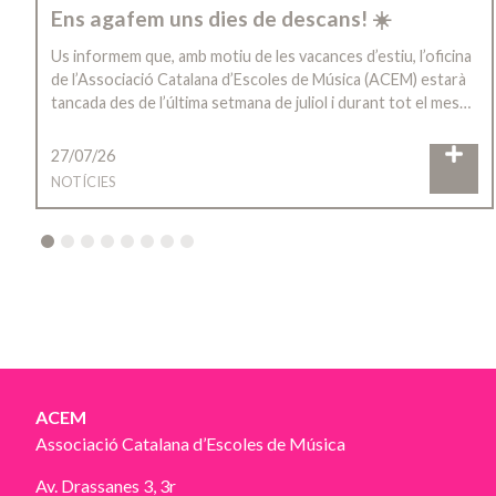
Ens agafem uns dies de descans! ☀️
Us informem que, amb motiu de les vacances d’estiu, l’oficina
de l’Associació Catalana d’Escoles de Música (ACEM) estarà
tancada des de l’última setmana de juliol i durant tot el mes…
27/07/26
NOTÍCIES
2
3
4
5
6
7
8
ACEM
Associació Catalana d’Escoles de Música
Av. Drassanes 3, 3r