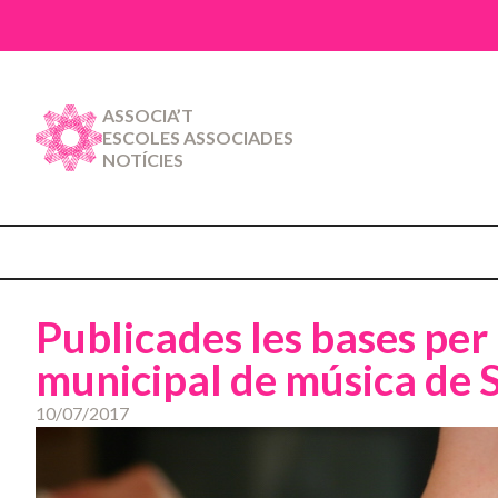
ASSOCIA’T
ESCOLES ASSOCIADES
NOTÍCIES
Publicades les bases per 
municipal de música de 
10/07/2017