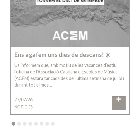
Ens agafem uns dies de descans! ☀️
Us informem que, amb motiu de les vacances d’estiu,
l’oficina de l’Associació Catalana d’Escoles de Música
(ACEM) estarà tancada des de l’última setmana de juliol i
durant tot el mes…
27/07/26
NOTÍCIES
2
3
4
5
6
7
8