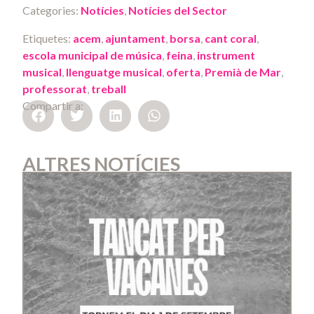
Categories:
Notícies
,
Notícies del Sector
Etiquetes:
acem
,
ajuntament
,
borsa
,
cant coral
,
escola municipal de música
,
feina
,
instrument
musical
,
llenguatge musical
,
oferta
,
Premià de Mar
,
professorat
,
treball
Compartir a:
ALTRES NOTÍCIES