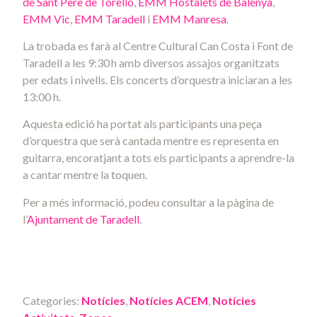
de Sant Pere de Torelló
,
EMM Hostalets de Balenyà
,
EMM Vic
,
EMM Taradell
i
EMM Manresa
.
La trobada es farà al Centre Cultural Can Costa i Font de
Taradell a les 9:30 h amb diversos assajos organitzats
per edats i nivells. Els concerts d’orquestra iniciaran a les
13:00 h.
Aquesta edició ha portat als participants una peça
d’orquestra que serà cantada mentre es representa en
guitarra, encoratjant a tots els participants a aprendre-la
a cantar mentre la toquen.
Per a més informació, podeu consultar a la pàgina de
l’
Ajuntament de Taradell
.
Categories:
Notícies
,
Notícies ACEM
,
Notícies