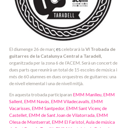
es
El diumenge 26 de març
celebrarà la
VI Trobada de
guitarres de la Catalunya Central a Taradell,
organitzada per la zona 6 de l’
ACEM
. Serà un concert de
dues parts que reunirà un total de 15 escoles de música i
més de 60 alumnes en dues orquestres de guitarres: una
de nivell elemental i una de nivell mitjà.
En aquesta trobada participaran
EMM Manlleu
,
EMM
Sallent
,
EMM Navàs
,
EMM Viladecavalls
,
EMM
Vacarisses
,
EMM Santpedor
,
EMM Sant Vicenç de
Castellet
,
EMM de Sant Joan de Vilatorrada
,
EMM
Olesa de Montserrat
,
EMM El Faristol
,
Aula de música