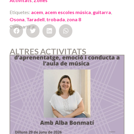
Activitats
,
Zones
Etiquetes:
acem
,
acem escoles música
,
guitarra
,
Osona
,
Taradell
,
trobada
,
zona 8
Compartir a:
ALTRES ACTIVITATS