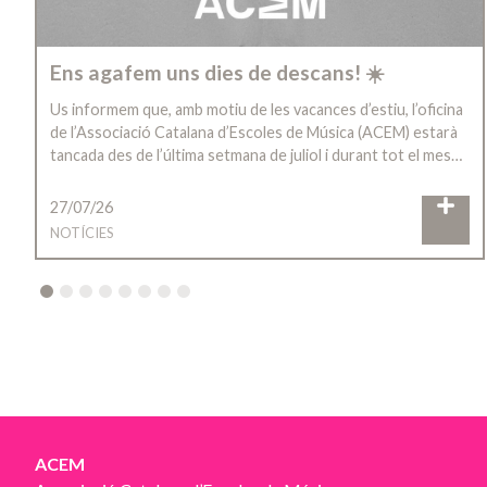
Ens agafem uns dies de descans! ☀️
Us informem que, amb motiu de les vacances d’estiu, l’oficina
de l’Associació Catalana d’Escoles de Música (ACEM) estarà
tancada des de l’última setmana de juliol i durant tot el mes…
27/07/26
NOTÍCIES
2
3
4
5
6
7
8
ACEM