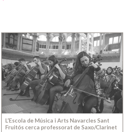
L’Escola de Música i Arts Navarcles Sant
Fruitós cerca professorat de Saxo/Clarinet