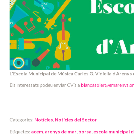
L
‘Escola Municipal de Música Carles G. Vidiella d’Arenys
Els interessats podeu enviar CV’s a
blancasoler@emarenys.o
Categories:
Notícies
,
Notícies del Sector
Etiquetes:
acem
,
arenys de mar
,
borsa
,
escola municipal 