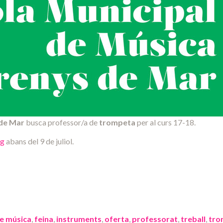
 de Mar
busca professor/a de
trompeta
per al curs 17-18.
rg
abans del 9 de juliol.
de música
,
feina
,
instruments
,
oferta
,
professorat
,
treball
,
tro