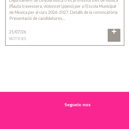
L’Ajuntament de Linyola busca tres professors/es de música
(flauta travessera, violoncel i piano) per a l’Escola Municipal
de Música per al curs 2026-2027. Detalls de la convocatòria
Presentació de candidatures…
21/07/26
NOTÍCIES
Segueix-nos