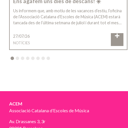
Ens agafem uns dies de descans! ☀️
Us informem que, amb motiu de les vacances d’estiu, l’oficina
de l’Associació Catalana d’Escoles de Música (ACEM) estarà
tancada des de l’última setmana de juliol i durant tot el mes…
27/07/26
NOTÍCIES
2
3
4
5
6
7
8
ACEM
Associació Catalana d’Escoles de Música
Av. Drassanes 3, 3r