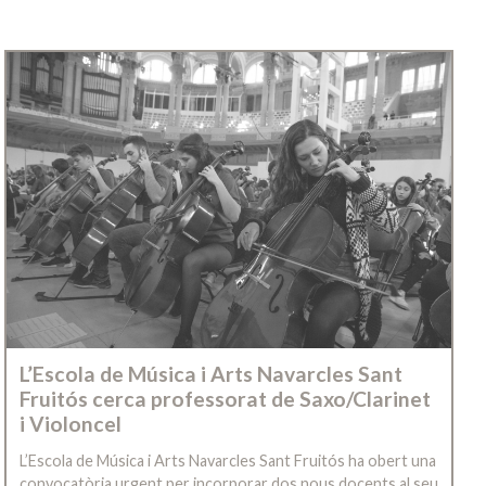
L’Escola de Música i Arts Navarcles Sant
Fruitós cerca professorat de Saxo/Clarinet
i Violoncel
L’Escola de Música i Arts Navarcles Sant Fruitós ha obert una
convocatòria urgent per incorporar dos nous docents al seu