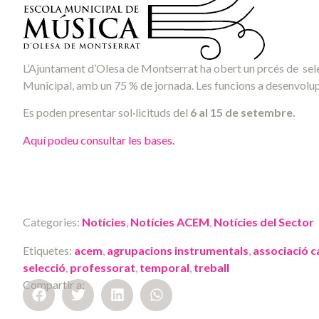
L’Ajuntament d’Olesa de Montserrat ha obert un prcés de sele
Municipal, amb un 75 % de jornada. Les funcions a desenvolupar
Es poden presentar sol·licituds del
6 al 15 de setembre.
Aquí podeu consultar les bases.
Categories:
Notícies
,
Notícies ACEM
,
Notícies del Sector
Etiquetes:
acem
,
agrupacions instrumentals
,
associació c
selecció
,
professorat
,
temporal
,
treball
Compartir a: